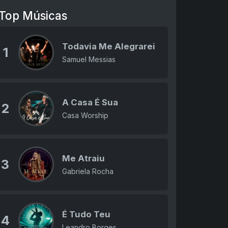
Top Músicas
Todavia Me Alegrarei
1
Samuel Messias
A Casa É Sua
2
Casa Worship
Me Atraiu
3
Gabriela Rocha
É Tudo Teu
4
Leandro Borges